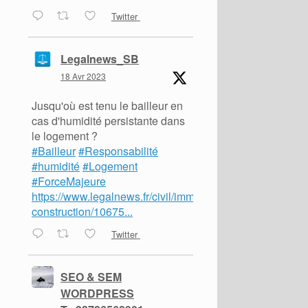
Twitter
Legalnews_SB
18 Avr 2023
Jusqu'où est tenu le bailleur en
cas d'humidité persistante dans
le logement ?
#Bailleur
#Responsabilité
#humidité
#Logement
#ForceMajeure
https://www.legalnews.fr/civil/immobilier-
construction/10675...
Twitter
SEO & SEM
WORDPRESS