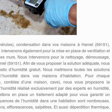
(mérules), condensation dans vos maisons à Hamel (59151),
intervenons également pour la mise en place de ventilation et
ur les murs. Nous intervenons pour le nettoyage, démoussage,
Hamel (59151). Afin de vous proposer la solution adéquate, nous
tic d’humidité gratuit. Nous maîtrisons toutes les solutions
nt l’humidité dans vos maisons d’habitation. Pour chaque
ce, combles d’une maison, cave), nous vous proposons la
d’humidité réalisé exclusivement par des experts en humidité,
ettons en place un traitement adapté pour vous garantir un
quences de l’humidité dans une habitation sont nombreuses.
s, efflorescences, salpêtres. Et aussi déperdition thermique,