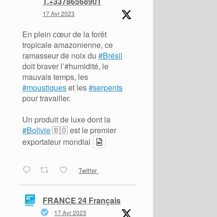
T.+33786568901
17 Avr 2023
En plein cœur de la forêt
tropicale amazonienne, ce
ramasseur de noix du
#Brésil
doit braver l’#humidité, le
mauvais temps, les
#moustiques
et les
#serpents
pour travailler.
Un produit de luxe dont la
#Bolivie
🇧🇴 est le premier
exportateur mondial
Twitter
FRANCE 24 Français
17 Avr 2023