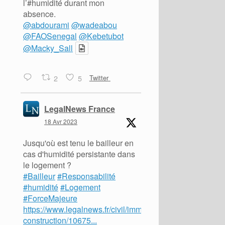
l’#humidité durant mon
absence.
@abdourami
@wadeabou
@FAOSenegal
@Kebetubot
@Macky_Sall
2
5
Twitter
LegalNews France
18 Avr 2023
Jusqu'où est tenu le bailleur en
cas d'humidité persistante dans
le logement ?
#Bailleur
#Responsabilité
#humidité
#Logement
#ForceMajeure
https://www.legalnews.fr/civil/immobilier-
construction/10675...